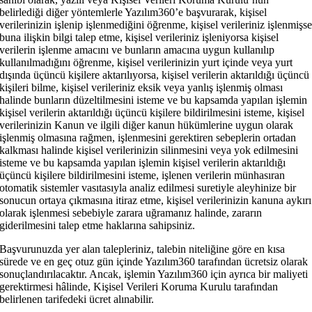
belirlediği diğer yöntemlerle Yazılım360’e başvurarak, kişisel
verilerinizin işlenip işlenmediğini öğrenme, kişisel verileriniz işlenmişs
buna ilişkin bilgi talep etme, kişisel verileriniz işleniyorsa kişisel
verilerin işlenme amacını ve bunların amacına uygun kullanılıp
kullanılmadığını öğrenme, kişisel verilerinizin yurt içinde veya yurt
dışında üçüncü kişilere aktarılıyorsa, kişisel verilerin aktarıldığı üçüncü
kişileri bilme, kişisel verileriniz eksik veya yanlış işlenmiş olması
halinde bunların düzeltilmesini isteme ve bu kapsamda yapılan işlemin
kişisel verilerin aktarıldığı üçüncü kişilere bildirilmesini isteme, kişisel
verilerinizin Kanun ve ilgili diğer kanun hükümlerine uygun olarak
işlenmiş olmasına rağmen, işlenmesini gerektiren sebeplerin ortadan
kalkması halinde kişisel verilerinizin silinmesini veya yok edilmesini
isteme ve bu kapsamda yapılan işlemin kişisel verilerin aktarıldığı
üçüncü kişilere bildirilmesini isteme, işlenen verilerin münhasıran
otomatik sistemler vasıtasıyla analiz edilmesi suretiyle aleyhinize bir
sonucun ortaya çıkmasına itiraz etme, kişisel verilerinizin kanuna aykırı
olarak işlenmesi sebebiyle zarara uğramanız halinde, zararın
giderilmesini talep etme haklarına sahipsiniz.
Başvurunuzda yer alan talepleriniz, talebin niteliğine göre en kısa
sürede ve en geç otuz gün içinde Yazılım360 tarafından ücretsiz olarak
sonuçlandırılacaktır. Ancak, işlemin Yazılım360 için ayrıca bir maliyeti
gerektirmesi hâlinde, Kişisel Verileri Koruma Kurulu tarafından
belirlenen tarifedeki ücret alınabilir.