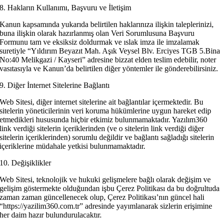
8. Hakların Kullanımı, Başvuru ve İletişim
Kanun kapsamında yukarıda belirtilen haklarınıza ilişkin taleplerinizi,
buna ilişkin olarak hazırlanmış olan Veri Sorumlusuna Başvuru
Formunu tam ve eksiksiz doldurmak ve ıslak imza ile imzalamak
suretiyle “Yıldırım Beyazıt Mah. Aşık Veysel Blv. Erciyes TGB 5.Bin
No:40 Melikgazi / Kayseri” adresine bizzat elden teslim edebilir, noter
vasıtasıyla ve Kanun’da belirtilen diğer yöntemler ile gönderebilirsiniz.
9. Diğer İnternet Sitelerine Bağlantı
Web Sitesi, diğer internet sitelerine ait bağlantılar içermektedir. Bu
sitelerin yöneticilerinin veri koruma hükümlerine uygun hareket edip
etmedikleri hususunda hiçbir etkimiz bulunmamaktadır. Yazılım360
link verdiği sitelerin içeriklerinden (ve o sitelerin link verdiği diğer
sitelerin içeriklerinden) sorumlu değildir ve bağlantı sağladığı sitelerin
içeriklerine müdahale yetkisi bulunmamaktadır.
10. Değişiklikler
Web Sitesi, teknolojik ve hukuki gelişmelere bağlı olarak değişim ve
gelişim göstermekte olduğundan işbu Çerez Politikası da bu doğrultuda
zaman zaman güncellenecek olup, Çerez Politikası’nın güncel hali
“https://yazilim360.com.tr” adresinde yayımlanarak sizlerin erişimine
her daim hazır bulundurulacaktır.