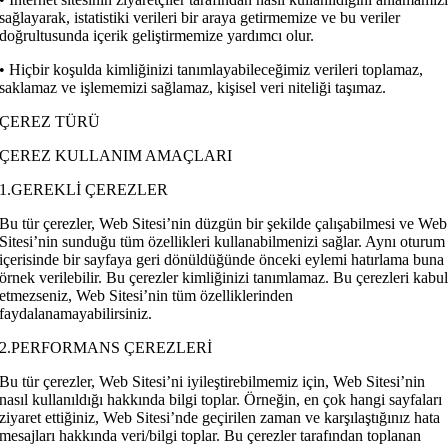
sağlayarak, istatistiki verileri bir araya getirmemize ve bu veriler
doğrultusunda içerik geliştirmemize yardımcı olur.
• Hiçbir koşulda kimliğinizi tanımlayabileceğimiz verileri toplamaz,
saklamaz ve işlememizi sağlamaz, kişisel veri niteliği taşımaz.
ÇEREZ TÜRÜ
ÇEREZ KULLANIM AMAÇLARI
1.GEREKLİ ÇEREZLER
Bu tür çerezler, Web Sitesi’nin düzgün bir şekilde çalışabilmesi ve Web
Sitesi’nin sunduğu tüm özellikleri kullanabilmenizi sağlar. Aynı oturum
içerisinde bir sayfaya geri dönüldüğünde önceki eylemi hatırlama buna
örnek verilebilir. Bu çerezler kimliğinizi tanımlamaz. Bu çerezleri kabu
etmezseniz, Web Sitesi’nin tüm özelliklerinden
faydalanamayabilirsiniz.
2.PERFORMANS ÇEREZLERİ
Bu tür çerezler, Web Sitesi’ni iyileştirebilmemiz için, Web Sitesi’nin
nasıl kullanıldığı hakkında bilgi toplar. Örneğin, en çok hangi sayfaları
ziyaret ettiğiniz, Web Sitesi’nde geçirilen zaman ve karşılaştığınız hata
mesajları hakkında veri/bilgi toplar. Bu çerezler tarafından toplanan