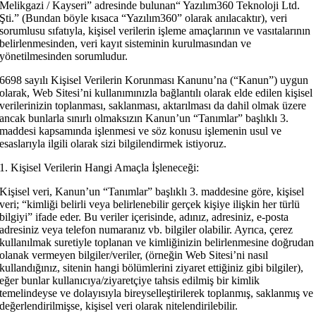
Melikgazi / Kayseri” adresinde bulunan“ Yazılım360 Teknoloji Ltd.
Şti.” (Bundan böyle kısaca “Yazılım360” olarak anılacaktır), veri
sorumlusu sıfatıyla, kişisel verilerin işleme amaçlarının ve vasıtalarının
belirlenmesinden, veri kayıt sisteminin kurulmasından ve
yönetilmesinden sorumludur.
6698 sayılı Kişisel Verilerin Korunması Kanunu’na (“Kanun”) uygun
olarak, Web Sitesi’ni kullanımınızla bağlantılı olarak elde edilen kişisel
verilerinizin toplanması, saklanması, aktarılması da dahil olmak üzere
ancak bunlarla sınırlı olmaksızın Kanun’un “Tanımlar” başlıklı 3.
maddesi kapsamında işlenmesi ve söz konusu işlemenin usul ve
esaslarıyla ilgili olarak sizi bilgilendirmek istiyoruz.
1. Kişisel Verilerin Hangi Amaçla İşleneceği:
Kişisel veri, Kanun’un “Tanımlar” başlıklı 3. maddesine göre, kişisel
veri; “kimliği belirli veya belirlenebilir gerçek kişiye ilişkin her türlü
bilgiyi” ifade eder. Bu veriler içerisinde, adınız, adresiniz, e-posta
adresiniz veya telefon numaranız vb. bilgiler olabilir. Ayrıca, çerez
kullanılmak suretiyle toplanan ve kimliğinizin belirlenmesine doğrudan
olanak vermeyen bilgiler/veriler, (örneğin Web Sitesi’ni nasıl
kullandığınız, sitenin hangi bölümlerini ziyaret ettiğiniz gibi bilgiler),
eğer bunlar kullanıcıya/ziyaretçiye tahsis edilmiş bir kimlik
temelindeyse ve dolayısıyla bireyselleştirilerek toplanmış, saklanmış ve
değerlendirilmişse, kişisel veri olarak nitelendirilebilir.