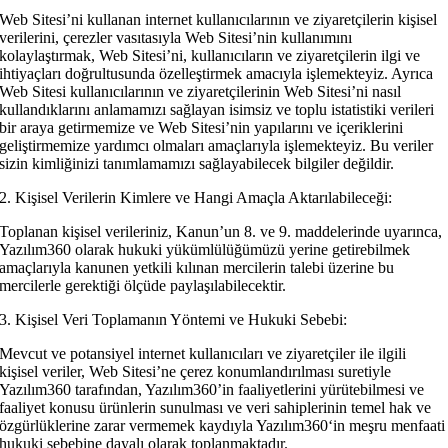
Web Sitesi’ni kullanan internet kullanıcılarının ve ziyaretçilerin kişisel
verilerini, çerezler vasıtasıyla Web Sitesi’nin kullanımını
kolaylaştırmak, Web Sitesi’ni, kullanıcıların ve ziyaretçilerin ilgi ve
ihtiyaçları doğrultusunda özelleştirmek amacıyla işlemekteyiz. Ayrıca
Web Sitesi kullanıcılarının ve ziyaretçilerinin Web Sitesi’ni nasıl
kullandıklarını anlamamızı sağlayan isimsiz ve toplu istatistiki verileri
bir araya getirmemize ve Web Sitesi’nin yapılarını ve içeriklerini
geliştirmemize yardımcı olmaları amaçlarıyla işlemekteyiz. Bu veriler
sizin kimliğinizi tanımlamamızı sağlayabilecek bilgiler değildir.
2. Kişisel Verilerin Kimlere ve Hangi Amaçla Aktarılabileceği:
Toplanan kişisel verileriniz, Kanun’un 8. ve 9. maddelerinde uyarınca,
Yazılım360 olarak hukuki yükümlülüğümüzü yerine getirebilmek
amaçlarıyla kanunen yetkili kılınan mercilerin talebi üzerine bu
mercilerle gerektiği ölçüde paylaşılabilecektir.
3. Kişisel Veri Toplamanın Yöntemi ve Hukuki Sebebi:
Mevcut ve potansiyel internet kullanıcıları ve ziyaretçiler ile ilgili
kişisel veriler, Web Sitesi’ne çerez konumlandırılması suretiyle
Yazılım360 tarafından, Yazılım360’in faaliyetlerini yürütebilmesi ve
faaliyet konusu ürünlerin sunulması ve veri sahiplerinin temel hak ve
özgürlüklerine zarar vermemek kaydıyla Yazılım360‘in meşru menfaati
hukuki sebebine dayalı olarak toplanmaktadır.