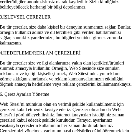
veriler/bilgiler anonim-isimsiz olarak kaydedilir. Sizin kimliğinizi
belirleyebilecek herhangi bir bilgi depolanmaz.
3.İŞLEVSEL ÇEREZLER
Bu tür çerezler, size daha kişisel bir deneyim sunmamızı sağlar. Bunlar,
örneğin kullanıcı adınız ve dil tercihleri gibi verileri hatırlamamızı
sağlar, sonraki ziyaretlerinize, bu bilgileri yeniden girmek zorunda
kalmazsınız
4.HEDEFLEME/REKLAM ÇEREZLERİ
Bu tür çerezler size ve ilgi alanlarınıza yakın olan içerikleri/ürünleri
sunmak amacıyla kullanılır. Örneğin, Web Sitesinde size sunulan
reklamları ve içeriği kişiselleştirmek, Web Sitesi’nde aynı reklamı
görme sıklığını sınırlamak ve reklam kampanyalarımızın etkinliğini
ölçmek amacıyla hedefleme veya reklam çerezlerini kullanmamaktayız.
6. Çerez Ayarları Yönetme
Web Sitesi’ni mümkün olan en verimli şekilde kullanabilmeniz için
çerezleri kabul etmenizi tavsiye ederiz. Çerezler olmadan da Web
Sitesi’ni görüntüleyebilirsiniz. İnternet tarayıcıları istediğiniz zaman
çerezleri kabul edecek şekilde kuruludur. Tarayıcı ayarlarınız
vasıtasıyla çerezlerin kullanımını her zaman durdurabilirsiniz.
Çerezlerinizi yönetme ayarlarının nasıl değiştirileceğini öğrenmek için