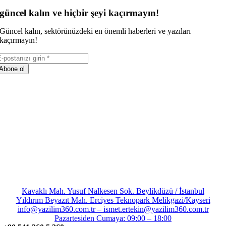
güncel kalın ve hiçbir şeyi kaçırmayın!
Güncel kalın, sektörünüzdeki en önemli haberleri ve yazıları
kaçırmayın!
Abone ol
Kavaklı Mah. Yusuf Nalkesen Sok. Beylikdüzü / İstanbul
Yıldırım Beyazıt Mah. Erciyes Teknopark Melikgazi/Kayseri
info@yazilim360.com.tr – ismet.ertekin@yazilim360.com.tr
Pazartesiden Cumaya: 09:00 – 18:00