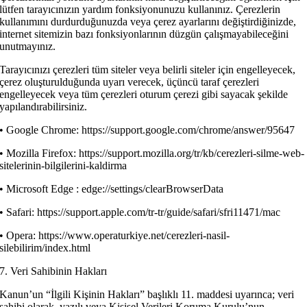
lütfen tarayıcınızın yardım fonksiyonunuzu kullanınız. Çerezlerin
kullanımını durdurduğunuzda veya çerez ayarlarını değiştirdiğinizde,
internet sitemizin bazı fonksiyonlarının düzgün çalışmayabileceğini
unutmayınız.
Tarayıcınızı çerezleri tüm siteler veya belirli siteler için engelleyecek,
çerez oluşturulduğunda uyarı verecek, üçüncü taraf çerezleri
engelleyecek veya tüm çerezleri oturum çerezi gibi sayacak şekilde
yapılandırabilirsiniz.
• Google Chrome: https://support.google.com/chrome/answer/95647
• Mozilla Firefox: https://support.mozilla.org/tr/kb/cerezleri-silme-web-
sitelerinin-bilgilerini-kaldirma
• Microsoft Edge : edge://settings/clearBrowserData
• Safari: https://support.apple.com/tr-tr/guide/safari/sfri11471/mac
• Opera: https://www.operaturkiye.net/cerezleri-nasil-
silebilirim/index.html
7. Veri Sahibinin Hakları
Kanun’un “İlgili Kişinin Hakları” başlıklı 11. maddesi uyarınca; veri
sahibi olarak, yazılı veya Kişisel Verileri Koruma Kurulu’nun