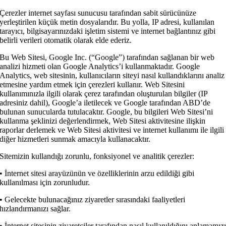
Çerezler internet sayfası sunucusu tarafından sabit sürücünüze
yerleştirilen küçük metin dosyalarıdır. Bu yolla, IP adresi, kullanılan
tarayıcı, bilgisayarınızdaki işletim sistemi ve internet bağlantınız gibi
belirli verileri otomatik olarak elde ederiz.
Bu Web Sitesi, Google Inc. (“Google”) tarafından sağlanan bir web
analizi hizmeti olan Google Analytics’i kullanmaktadır. Google
Analytics, web sitesinin, kullanıcıların siteyi nasıl kullandıklarını analiz
etmesine yardım etmek için çerezleri kullanır. Web Sitesini
kullanımınızla ilgili olarak çerez tarafından oluşturulan bilgiler (IP
adresiniz dahil), Google’a iletilecek ve Google tarafından ABD’de
bulunan sunucularda tutulacaktır. Google, bu bilgileri Web Sitesi’ni
kullanma şeklinizi değerlendirmek, Web Sitesi aktivitesine ilişkin
raporlar derlemek ve Web Sitesi aktivitesi ve internet kullanımı ile ilgili
diğer hizmetleri sunmak amacıyla kullanacaktır.
Sitemizin kullandığı zorunlu, fonksiyonel ve analitik çerezler:
• İnternet sitesi arayüzünün ve özelliklerinin arzu edildiği gibi
kullanılması için zorunludur.
• Gelecekte bulunacağınız ziyaretler sırasındaki faaliyetleri
hızlandırmanızı sağlar.
• İnternet sitesinin ziyaretçiler tarafından nasıl kullanıldığını anlamamız