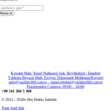
Abone ol
Kavaklı Mah. Yusuf Nalkesen Sok. Beylikdüzü / İstanbul
Yıldırım Beyazıt Mah. Erciyes Teknopark Melikgazi/Kayseri
info@yazilim360.com.tr – ismet.ertekin@yazilim360.com.tr
Pazartesiden Cumaya: 09:00 – 18:00
+90 541 360 5 360
© 2012 - 2026• Her Hakkı Saklıdır
Page load link