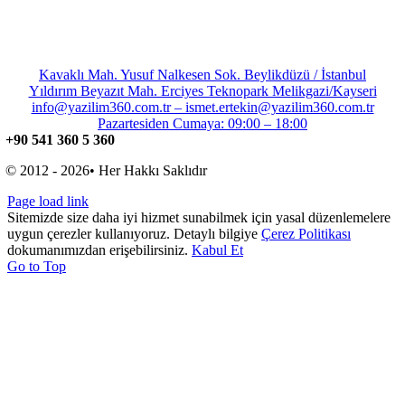
Kavaklı Mah. Yusuf Nalkesen Sok. Beylikdüzü / İstanbul
Yıldırım Beyazıt Mah. Erciyes Teknopark Melikgazi/Kayseri
info@yazilim360.com.tr – ismet.ertekin@yazilim360.com.tr
Pazartesiden Cumaya: 09:00 – 18:00
+90 541 360 5 360
© 2012 - 2026• Her Hakkı Saklıdır
Page load link
Sitemizde size daha iyi hizmet sunabilmek için yasal düzenlemelere
uygun çerezler kullanıyoruz. Detaylı bilgiye
Çerez Politikası
dokumanımızdan erişebilirsiniz.
Kabul Et
Go to Top