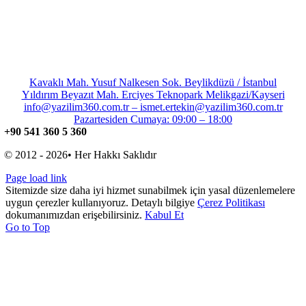
Kavaklı Mah. Yusuf Nalkesen Sok. Beylikdüzü / İstanbul
Yıldırım Beyazıt Mah. Erciyes Teknopark Melikgazi/Kayseri
info@yazilim360.com.tr – ismet.ertekin@yazilim360.com.tr
Pazartesiden Cumaya: 09:00 – 18:00
+90 541 360 5 360
© 2012 - 2026• Her Hakkı Saklıdır
Page load link
Sitemizde size daha iyi hizmet sunabilmek için yasal düzenlemelere
uygun çerezler kullanıyoruz. Detaylı bilgiye
Çerez Politikası
dokumanımızdan erişebilirsiniz.
Kabul Et
Go to Top