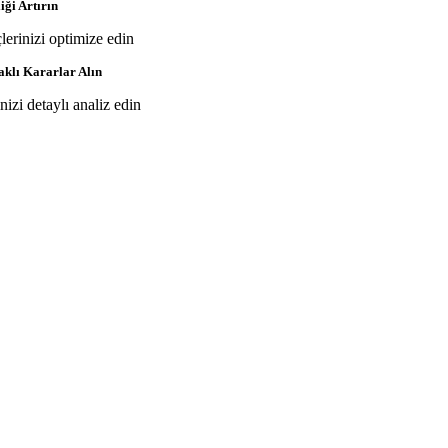
iği Artırın
çlerinizi optimize edin
aklı Kararlar Alın
inizi detaylı analiz edin