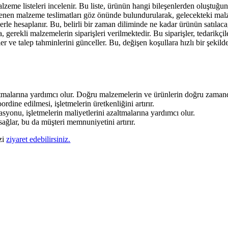
zeme listeleri incelenir. Bu liste, ürünün hangi bileşenlerden oluştuğunu 
lenen malzeme teslimatları göz önünde bulundurularak, gelecekteki malz
lerle hesaplanır. Bu, belirli bir zaman diliminde ne kadar ürünün satılaca
gerekli malzemelerin siparişleri verilmektedir. Bu siparişler, tedarikçile
er ve talep tahminlerini günceller. Bu, değişen koşullara hızlı bir şekild
altmalarına yardımcı olur. Doğru malzemelerin ve ürünlerin doğru zamand
rdine edilmesi, işletmelerin üretkenliğini artırır.
syonu, işletmelerin maliyetlerini azaltmalarına yardımcı olur.
sağlar, bu da müşteri memnuniyetini artırır.
izi
ziyaret edebilirsiniz.