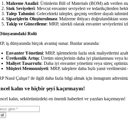
Malzeme Analizi
: Ürünlerin Bill of Materials (BOM) adı verilen mal
Stok Seviyeleri
: Mevcut envanter seviyeleri ve tedarikçilerden bek
Talep Tahmini
: Gelecekteki talepler, geçmiş verilere dayalı tahmin
Siparişlerin Oluşturulması
: Malzeme ihtiyacı doğrulandıktan sonra, 
Takip ve Güncelleme
: MRP, sürekli olarak envanter seviyelerini izl
 Dünyasındaki Rolü
P, iş dünyasında birçok avantaj sunar. Bunlar arasında:
Envanter Yönetimi
: MRP, işletmelerin fazla stok maliyetlerini az
Üretkenlik Artışı
: Üretim süreçlerinin daha iyi planlanması veya koo
Maliyet Tasarrufu
: Daha iyi envanter yönetimi veya süreç optimiza
Müşteri Memnuniyeti
: MRP, taleplere daha hızlı yanıt verilmesini 
 Nasıl Çalışır? ile ilgili daha fazla bilgi almak için instagram adresim
ncel kalın ve hiçbir şeyi kaçırmayın!
ncel kalın, sektörünüzdeki en önemli haberleri ve yazıları kaçırmayın!
 ol