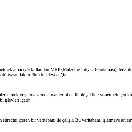
yönetmek amacıyla kullanılan MRP (Malzeme İhtiyaç Planlaması), tedarik 
ş dünyasındaki rolünü inceleyeceğiz.
ze etmek veya malzeme envanterini etkili bir şekilde yönetmek için kulla
i işlevleri içerir.
ürecini içeren bir veritabanı ile çalışır. Bu veritabanı, işletmeye ait enva