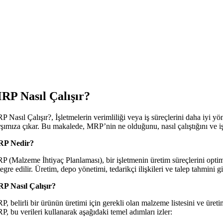
RP Nasıl Çalışır?
P Nasıl Çalışır?, İşletmelerin verimliliği veya iş süreçlerini daha iyi 
rşımıza çıkar. Bu makalede, MRP’nin ne olduğunu, nasıl çalıştığını ve i
P Nedir?
P (Malzeme İhtiyaç Planlaması), bir işletmenin üretim süreçlerini optimi
egre edilir. Üretim, depo yönetimi, tedarikçi ilişkileri ve talep tahmini gib
P Nasıl Çalışır?
, belirli bir ürünün üretimi için gerekli olan malzeme listesini ve üretim s
P, bu verileri kullanarak aşağıdaki temel adımları izler: