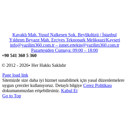
Kavaklı Mah. Yusuf Nalkesen Sok. Beylikdüzü / İstanbul
Yıldırım Beyazıt Mah. Erciyes Teknopark Melikgazi/Kayseri
info@yazilim360.com.tr – ismet.ertekin@yazilim360.com.tr
Pazartesiden Cumaya: 09:00 – 18:00
+90 541 360 5 360
© 2012 - 2026• Her Hakkı Saklıdır
Page load link
Sitemizde size daha iyi hizmet sunabilmek için yasal düzenlemelere
uygun çerezler kullanıyoruz. Detaylı bilgiye
Çerez Politikası
dokumanımızdan erişebilirsiniz.
Kabul Et
Go to Top