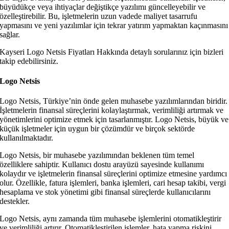
büyüdükçe veya ihtiyaçlar değiştikçe yazılımı güncelleyebilir ve
özelleştirebilir. Bu, işletmelerin uzun vadede maliyet tasarrufu
yapmasını ve yeni yazılımlar için tekrar yatırım yapmaktan kaçınmasını
sağlar.
Kayseri Logo Netsis Fiyatları Hakkında detaylı sorularınız için bizleri
takip edebilirsiniz.
Logo Netsis
Logo Netsis, Türkiye’nin önde gelen muhasebe yazılımlarından biridir.
İşletmelerin finansal süreçlerini kolaylaştırmak, verimliliği artırmak ve
yönetimlerini optimize etmek için tasarlanmıştır. Logo Netsis, büyük ve
küçük işletmeler için uygun bir çözümdür ve birçok sektörde
kullanılmaktadır.
Logo Netsis, bir muhasebe yazılımından beklenen tüm temel
özelliklere sahiptir. Kullanıcı dostu arayüzü sayesinde kullanımı
kolaydır ve işletmelerin finansal süreçlerini optimize etmesine yardımcı
olur. Özellikle, fatura işlemleri, banka işlemleri, cari hesap takibi, vergi
hesaplama ve stok yönetimi gibi finansal süreçlerde kullanıcılarını
destekler.
Logo Netsis, aynı zamanda tüm muhasebe işlemlerini otomatikleştirir
ve verimliliği artırır. Otomatikleştirilen işlemler, hata yapma riskini