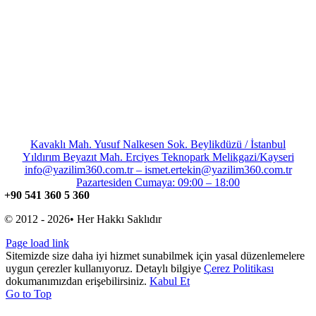
Kavaklı Mah. Yusuf Nalkesen Sok. Beylikdüzü / İstanbul
Yıldırım Beyazıt Mah. Erciyes Teknopark Melikgazi/Kayseri
info@yazilim360.com.tr – ismet.ertekin@yazilim360.com.tr
Pazartesiden Cumaya: 09:00 – 18:00
+90 541 360 5 360
© 2012 - 2026• Her Hakkı Saklıdır
Page load link
Sitemizde size daha iyi hizmet sunabilmek için yasal düzenlemelere
uygun çerezler kullanıyoruz. Detaylı bilgiye
Çerez Politikası
dokumanımızdan erişebilirsiniz.
Kabul Et
Go to Top