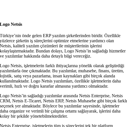
Logo Netsis
Türkiye’nin önde gelen ERP yazılım şirketlerinden biridir. Özellikle
yüzlerce şirketin iş süreçlerini optimize etmelerine yardımcı olan
Netsis, kaliteli yazılım çözümleri ile müşterilerinin işlerini
kolaylaştırmaktadır. Bundan dolayı, Logo Netsis’in sağladığı hizmetler
ve yazılımlar hakkında daha detaylı bilgi vereceğiz.
Logo Netsis, işletmelerin farklı ihtiyaçlarına yönelik olarak geliştirdiği
yazılımlarla öne çıkmaktadır. Bu yazılımlar, muhasebe, finans, üretim,
lojistik, satış veya pazarlama, insan kaynakları gibi birçok alanda
kullanılmaktadır. Logo Netsis yazılımları, özellikle işletmelerin daha
verimli, hızlı ve doğru kararlar almasına yardımcı olmaktadır.
Logo Netsis’in sağladığı yazılımlar arasında Netsis Enterprise, Netsis
CRM, Netsis E-Ticaret, Netsis ERP, Netsis Muhasebe gibi birçok farkl
seçenek yer almaktadır. Böylece bu yazılımlar sayesinde, işletmeler
daha organize ve verimli bir çalışma ortamı sağlayarak, işlerini daha
kolay bir şekilde yönetebilmektedirler.
Netsis Enterprise, işletmelerin tüm iş süreçlerini tek bir platform