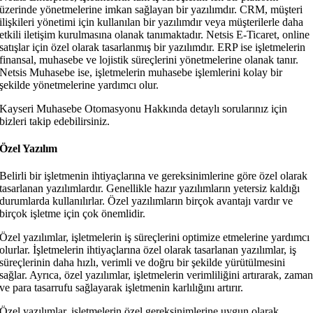
üzerinde yönetmelerine imkan sağlayan bir yazılımdır. CRM, müşteri
ilişkileri yönetimi için kullanılan bir yazılımdır veya müşterilerle daha
etkili iletişim kurulmasına olanak tanımaktadır. Netsis E-Ticaret, online
satışlar için özel olarak tasarlanmış bir yazılımdır. ERP ise işletmelerin
finansal, muhasebe ve lojistik süreçlerini yönetmelerine olanak tanır.
Netsis Muhasebe ise, işletmelerin muhasebe işlemlerini kolay bir
şekilde yönetmelerine yardımcı olur.
Kayseri Muhasebe Otomasyonu Hakkında detaylı sorularınız için
bizleri takip edebilirsiniz.
Özel Yazılım
Belirli bir işletmenin ihtiyaçlarına ve gereksinimlerine göre özel olarak
tasarlanan yazılımlardır. Genellikle hazır yazılımların yetersiz kaldığı
durumlarda kullanılırlar. Özel yazılımların birçok avantajı vardır ve
birçok işletme için çok önemlidir.
Özel yazılımlar, işletmelerin iş süreçlerini optimize etmelerine yardımcı
olurlar. İşletmelerin ihtiyaçlarına özel olarak tasarlanan yazılımlar, iş
süreçlerinin daha hızlı, verimli ve doğru bir şekilde yürütülmesini
sağlar. Ayrıca, özel yazılımlar, işletmelerin verimliliğini artırarak, zama
ve para tasarrufu sağlayarak işletmenin karlılığını artırır.
Özel yazılımlar, işletmelerin özel gereksinimlerine uygun olarak