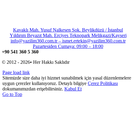
Kavaklı Mah. Yusuf Nalkesen Sok. Beylikdüzü / İstanbul
Yıldırım Beyazıt Mah. Erciyes Teknopark Melikgazi/Kayseri
info@yazilim360.com.tr – ismet.ertekin@yazilim360.com.tr
Pazartesiden Cumaya: 09:00 – 18:00
+90 541 360 5 360
© 2012 - 2026• Her Hakkı Saklıdır
Page load link
Sitemizde size daha iyi hizmet sunabilmek için yasal düzenlemelere
uygun çerezler kullanıyoruz. Detaylı bilgiye
Çerez Politikası
dokumanımızdan erişebilirsiniz.
Kabul Et
Go to Top