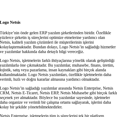
Logo Netsis
Türkiye’nin önde gelen ERP yazılım şirketlerinden biridir. Özellikle
yüzlerce şirketin iş süreçlerini optimize etmelerine yardımcı olan
Netsis, kaliteli yazılım çözümleri ile müşterilerinin işlerini
kolaylaştırmaktadır. Bundan dolayı, Logo Netsis’in sağladığı hizmetler
ve yazılımlar hakkında daha detaylı bilgi vereceğiz.
Logo Netsis, işletmelerin farklı ihtiyaçlarına yönelik olarak geliştirdiği
yazılımlarla öne çıkmaktadır. Bu yazılımlar, muhasebe, finans, üretim,
lojistik, satış veya pazarlama, insan kaynakları gibi birçok alanda
kullanılmaktadır. Logo Netsis yazılımları, özellikle işletmelerin daha
verimli, hızlı ve doğru kararlar almasına yardımcı olmaktadır.
Logo Netsis’in sağladığı yazılımlar arasında Netsis Enterprise, Netsis
CRM, Netsis E-Ticaret, Netsis ERP, Netsis Muhasebe gibi birçok farkl
seçenek yer almaktadır. Böylece bu yazılımlar sayesinde, işletmeler
daha organize ve verimli bir çalışma ortamı sağlayarak, işlerini daha
kolay bir şekilde yönetebilmektedirler.
Netsis Enterprise, işletmelerin tüm iş süreçlerini tek bir platform