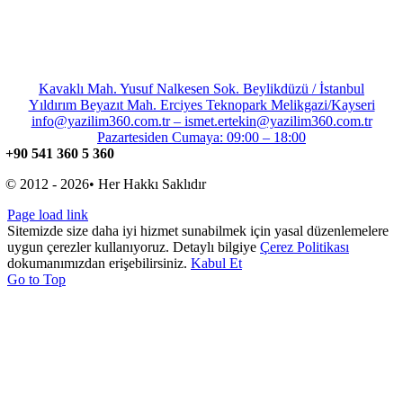
Kavaklı Mah. Yusuf Nalkesen Sok. Beylikdüzü / İstanbul
Yıldırım Beyazıt Mah. Erciyes Teknopark Melikgazi/Kayseri
info@yazilim360.com.tr – ismet.ertekin@yazilim360.com.tr
Pazartesiden Cumaya: 09:00 – 18:00
+90 541 360 5 360
© 2012 - 2026• Her Hakkı Saklıdır
Page load link
Sitemizde size daha iyi hizmet sunabilmek için yasal düzenlemelere
uygun çerezler kullanıyoruz. Detaylı bilgiye
Çerez Politikası
dokumanımızdan erişebilirsiniz.
Kabul Et
Go to Top