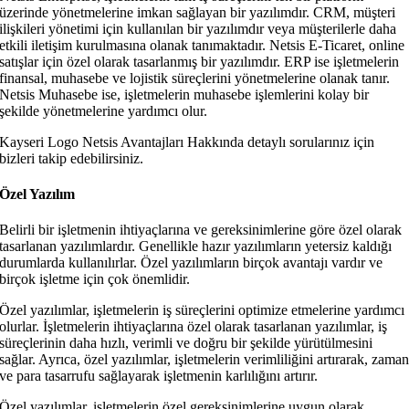
üzerinde yönetmelerine imkan sağlayan bir yazılımdır. CRM, müşteri
ilişkileri yönetimi için kullanılan bir yazılımdır veya müşterilerle daha
etkili iletişim kurulmasına olanak tanımaktadır. Netsis E-Ticaret, online
satışlar için özel olarak tasarlanmış bir yazılımdır. ERP ise işletmelerin
finansal, muhasebe ve lojistik süreçlerini yönetmelerine olanak tanır.
Netsis Muhasebe ise, işletmelerin muhasebe işlemlerini kolay bir
şekilde yönetmelerine yardımcı olur.
Kayseri Logo Netsis Avantajları Hakkında detaylı sorularınız için
bizleri takip edebilirsiniz.
Özel Yazılım
Belirli bir işletmenin ihtiyaçlarına ve gereksinimlerine göre özel olarak
tasarlanan yazılımlardır. Genellikle hazır yazılımların yetersiz kaldığı
durumlarda kullanılırlar. Özel yazılımların birçok avantajı vardır ve
birçok işletme için çok önemlidir.
Özel yazılımlar, işletmelerin iş süreçlerini optimize etmelerine yardımcı
olurlar. İşletmelerin ihtiyaçlarına özel olarak tasarlanan yazılımlar, iş
süreçlerinin daha hızlı, verimli ve doğru bir şekilde yürütülmesini
sağlar. Ayrıca, özel yazılımlar, işletmelerin verimliliğini artırarak, zama
ve para tasarrufu sağlayarak işletmenin karlılığını artırır.
Özel yazılımlar, işletmelerin özel gereksinimlerine uygun olarak