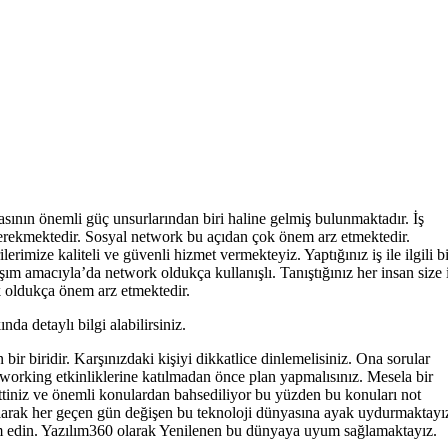
sının önemli güç unsurlarından biri haline gelmiş bulunmaktadır. İş
 gerekmektedir. Sosyal network bu açıdan çok önem arz etmektedir.
rimize kaliteli ve güvenli hizmet vermekteyiz. Yaptığınız iş ile ilgili b
şım amacıyla’da network oldukça kullanışlı. Tanıştığınız her insan size 
k oldukça önem arz etmektedir.
da detaylı bilgi alabilirsiniz.
 biridir. Karşınızdaki kişiyi dikkatlice dinlemelisiniz. Ona sorular
etworking etkinliklerine katılmadan önce plan yapmalısınız. Mesela bir
ttiniz ve önemli konulardan bahsediliyor bu yüzden bu konuları not
0 olarak her geçen gün değişen bu teknoloji dünyasına ayak uydurmaktayı
rdım edin. Yazılım360 olarak Yenilenen bu dünyaya uyum sağlamaktayız.