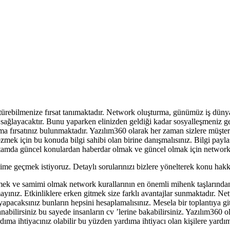
ştürebilmenize fırsat tanımaktadır. Network oluşturma, günümüz iş dünya
nme sağlayacaktır. Bunu yaparken elinizden geldiği kadar sosyalleşmeniz
a fırsatınız bulunmaktadır. Yazılım360 olarak her zaman sizlere müşterile
zmek için bu konuda bilgi sahibi olan birine danışmalısınız. Bilgi payla
z ortamda güncel konulardan haberdar olmak ve güncel olmak için networ
şime geçmek istiyoruz. Detaylı sorularınızı bizlere yönelterek konu hakkın
k ve samimi olmak network kurallarının en önemli mihenk taşlarından bir
mayınız. Etkinliklere erken gitmek size farklı avantajlar sunmaktadır. N
apacaksınız bunların hepsini hesaplamalısınız. Mesela bir toplantıya gi
anabilirsiniz bu sayede insanların cv ’lerine bakabilirsiniz. Yazılım36
rdıma ihtiyacınız olabilir bu yüzden yardıma ihtiyacı olan kişilere ya