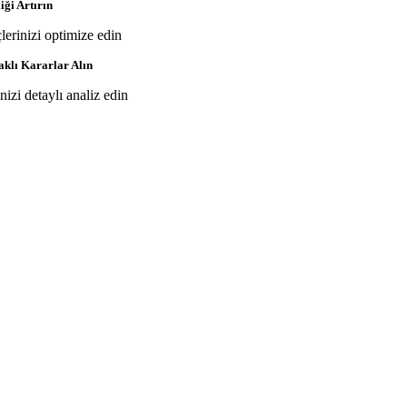
iği Artırın
çlerinizi optimize edin
aklı Kararlar Alın
inizi detaylı analiz edin