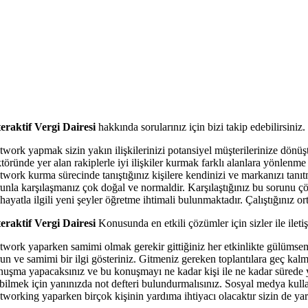
teraktif Vergi Dairesi
hakkında sorularınız için bizi takip edebilirsiniz.
twork yapmak sizin yakın ilişkilerinizi potansiyel müşterilerinize dönü
ktöründe yer alan rakiplerle iyi ilişkiler kurmak farklı alanlara yönle
work kurma sürecinde tanıştığınız kişilere kendinizi ve markanızı tanıtm
runla karşılaşmanız çok doğal ve normaldir. Karşılaştığınız bu sorunu çö
 hayatla ilgili yeni şeyler öğretme ihtimali bulunmaktadır. Çalıştığını
teraktif Vergi Dairesi
Konusunda en etkili çözümler için sizler ile ileti
twork yaparken samimi olmak gerekir gittiğiniz her etkinlikte gülümseme
run ve samimi bir ilgi gösteriniz. Gitmeniz gereken toplantılara geç kal
nuşma yapacaksınız ve bu konuşmayı ne kadar kişi ile ne kadar sürede y
abilmek için yanınızda not defteri bulundurmalısınız. Sosyal medya kull
tworking yaparken birçok kişinin yardıma ihtiyacı olacaktır sizin de ya