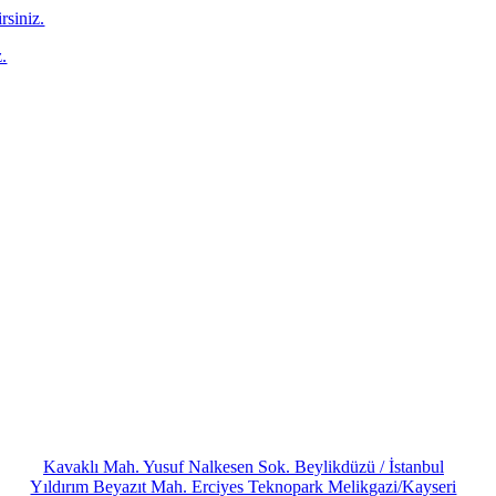
irsiniz.
z.
Kavaklı Mah. Yusuf Nalkesen Sok. Beylikdüzü / İstanbul
Yıldırım Beyazıt Mah. Erciyes Teknopark Melikgazi/Kayseri