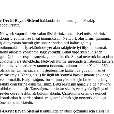
e-Devlet Beyan Sistemi
hakkında sorularınız için bizi takip
edebilirsiniz.
Network yapmak sizin yakın ilişkilerinizi potansiyel müşterilerinize
dönüştürebilmenize fırsat tanımaktadır. Network oluşturma, günümüz
iş dünyasının önemli güç unsurlarından biri haline gelmiş
bulunmaktadır. İş sektöründe yer alan rakiplerle iyi ilişkiler kurmak
farklı alanlara yönlenme sağlayacaktır. Bunu yaparken elinizden
geldiği kadar sosyalleşmeniz gerekmektedir. Sosyal network bu açıdan
çok önem arz etmektedir. Network kurma sürecinde tanıştığınız kişilere
kendinizi ve markanızı tanıtma fırsatınız bulunmaktadır. Yazılım360
olarak her zaman sizlere müşterilerimize kaliteli ve güvenli hizmet
vermekteyiz. Yaptığınız iş ile ilgili bir sorunla karşılaşmanız çok doğal
ve normaldir. Karşılaştığınız bu sorunu çözmek için bu konuda bilgi
sahibi olan birine danışmalısınız. Bilgi paylaşım amacıyla’da network
oldukça kullanışlı. Tanıştığınız her insan size iş ve hayatla ilgili yeni
şeyler öğretme ihtimali bulunmaktadır. Çalıştığınız ortamda güncel
konulardan haberdar olmak ve güncel olmak için network oldukça
önem arz etmektedir.
e-Devlet Beyan Sistemi
Konusunda en etkili çözümler için sizler ile