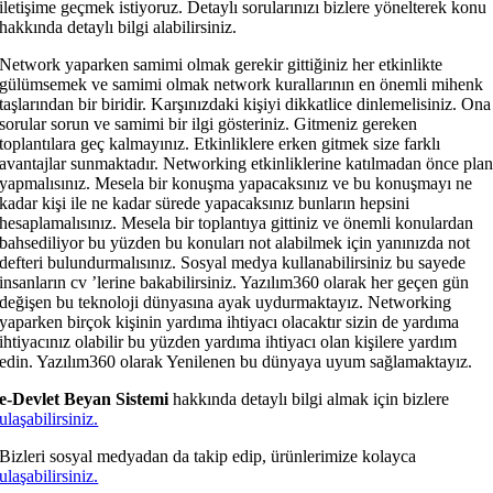
iletişime geçmek istiyoruz. Detaylı sorularınızı bizlere yönelterek konu
hakkında detaylı bilgi alabilirsiniz.
Network yaparken samimi olmak gerekir gittiğiniz her etkinlikte
gülümsemek ve samimi olmak network kurallarının en önemli mihenk
taşlarından bir biridir. Karşınızdaki kişiyi dikkatlice dinlemelisiniz. Ona
sorular sorun ve samimi bir ilgi gösteriniz. Gitmeniz gereken
toplantılara geç kalmayınız. Etkinliklere erken gitmek size farklı
avantajlar sunmaktadır. Networking etkinliklerine katılmadan önce pla
yapmalısınız. Mesela bir konuşma yapacaksınız ve bu konuşmayı ne
kadar kişi ile ne kadar sürede yapacaksınız bunların hepsini
hesaplamalısınız. Mesela bir toplantıya gittiniz ve önemli konulardan
bahsediliyor bu yüzden bu konuları not alabilmek için yanınızda not
defteri bulundurmalısınız. Sosyal medya kullanabilirsiniz bu sayede
insanların cv ’lerine bakabilirsiniz. Yazılım360 olarak her geçen gün
değişen bu teknoloji dünyasına ayak uydurmaktayız. Networking
yaparken birçok kişinin yardıma ihtiyacı olacaktır sizin de yardıma
ihtiyacınız olabilir bu yüzden yardıma ihtiyacı olan kişilere yardım
edin. Yazılım360 olarak Yenilenen bu dünyaya uyum sağlamaktayız.
e-Devlet Beyan Sistemi
hakkında detaylı bilgi almak için bizlere
ulaşabilirsiniz.
Bizleri sosyal medyadan da takip edip, ürünlerimize kolayca
ulaşabilirsiniz.