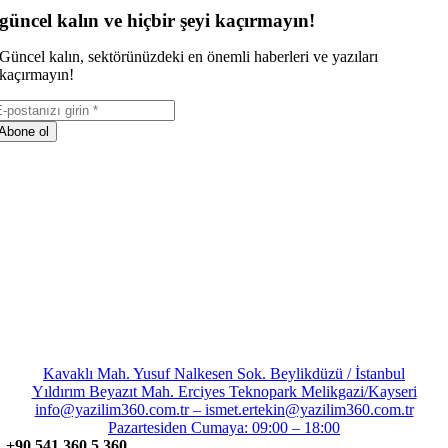
güncel kalın ve hiçbir şeyi kaçırmayın!
Güncel kalın, sektörünüzdeki en önemli haberleri ve yazıları
kaçırmayın!
Abone ol
Kavaklı Mah. Yusuf Nalkesen Sok. Beylikdüzü / İstanbul
Yıldırım Beyazıt Mah. Erciyes Teknopark Melikgazi/Kayseri
info@yazilim360.com.tr – ismet.ertekin@yazilim360.com.tr
Pazartesiden Cumaya: 09:00 – 18:00
+90 541 360 5 360