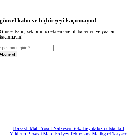
güncel kalın ve hiçbir şeyi kaçırmayın!
Güncel kalın, sektörünüzdeki en önemli haberleri ve yazıları
kaçırmayın!
Abone ol
Kavaklı Mah. Yusuf Nalkesen Sok. Beylikdüzü / İstanbul
Yıldırım Beyazıt Mah. Erciyes Teknopark Melikgazi/Kayseri