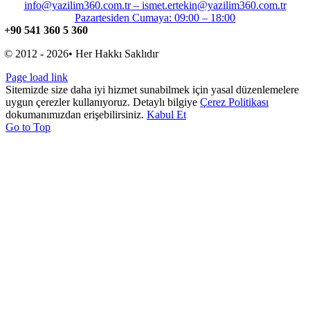
info@yazilim360.com.tr – ismet.ertekin@yazilim360.com.tr
Pazartesiden Cumaya: 09:00 – 18:00
+90 541 360 5 360
© 2012 - 2026• Her Hakkı Saklıdır
Page load link
Sitemizde size daha iyi hizmet sunabilmek için yasal düzenlemelere
uygun çerezler kullanıyoruz. Detaylı bilgiye
Çerez Politikası
dokumanımızdan erişebilirsiniz.
Kabul Et
Go to Top