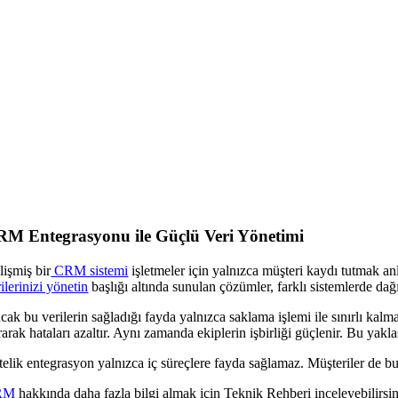
M Entegrasyonu ile Güçlü Veri Yönetimi
lişmiş bir
CRM sistemi
işletmeler için yalnızca müşteri kaydı tutmak an
ilerinizi yönetin
başlığı altında sunulan çözümler, farklı sistemlerde dağı
cak bu verilerin sağladığı fayda yalnızca saklama işlemi ile sınırlı kal
arak hataları azaltır. Aynı zamanda ekiplerin işbirliği güçlenir. Bu yakl
telik entegrasyon yalnızca iç süreçlere fayda sağlamaz. Müşteriler de bu
RM
hakkında daha fazla bilgi almak için Teknik Rehberi inceleyebilirsin