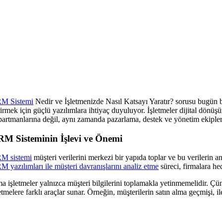
M Sistemi
Nedir ve İşletmenizde Nasıl Katsayı Yaratır? sorusu bugün bi
irmek için güçlü yazılımlara ihtiyaç duyuluyor. İşletmeler dijital dönüşüm
partmanlarına değil, aynı zamanda pazarlama, destek ve yönetim ekipleri
M Sisteminin İşlevi ve Önemi
M sistemi
müşteri verilerini merkezi bir yapıda toplar ve bu verilerin 
M yazılımları ile müşteri davranışlarını analiz etme
süreci, firmalara he
a işletmeler yalnızca müşteri bilgilerini toplamakla yetinmemelidir. Çü
etmelere farklı araçlar sunar. Örneğin, müşterilerin satın alma geçmişi, ile