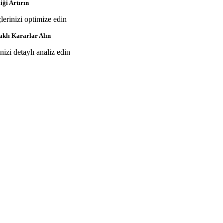
iği Artırın
çlerinizi optimize edin
aklı Kararlar Alın
inizi detaylı analiz edin