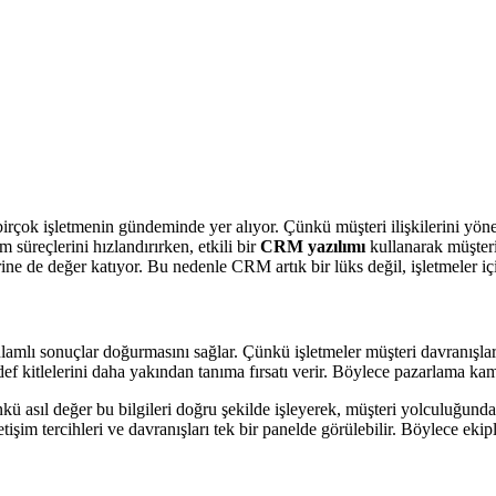
rçok işletmenin gündeminde yer alıyor. Çünkü müşteri ilişkilerini yönet
 süreçlerini hızlandırırken, etkili bir
CRM yazılımı
kullanarak müşteri 
ne de değer katıyor. Bu nedenle CRM artık bir lüks değil, işletmeler i
anlamlı sonuçlar doğurmasını sağlar. Çünkü işletmeler müşteri davranışla
def kitlelerini daha yakından tanıma fırsatı verir. Böylece pazarlama ka
nkü asıl değer bu bilgileri doğru şekilde işleyerek, müşteri yolculuğun
tişim tercihleri ve davranışları tek bir panelde görülebilir. Böylece ekipler