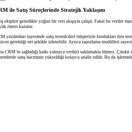
M ile Satış Süreçlerinde Stratejik Yaklaşım
ış ekipleri genellikle yoğun bir veri akışıyla çalışır. Fakat bu veriler
yük önem kazanır.
M yazılımları sayesinde satış temsilcileri müşteriyle kurdukları tüm tem
iyon gerektiği net şekilde izlenebilir. Ayrıca raporlama modülleri sayesi
a CRM’in sağladığı katkı yalnızca verileri saklamakla bitmez. Çünkü sat
emlerde satış hacminin yükseldiği kolayca analiz edilir. Bu da işletmeler