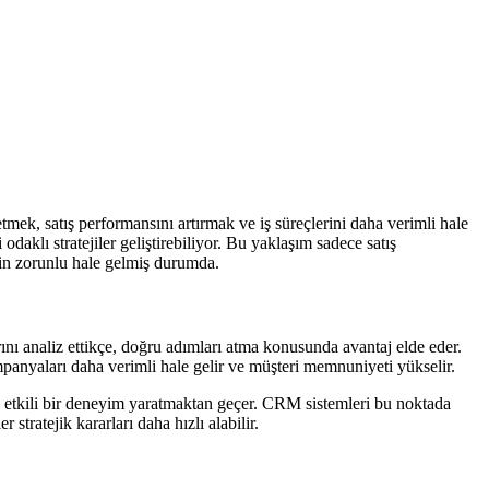
mek, satış performansını artırmak ve iş süreçlerini daha verimli hale
odaklı stratejiler geliştirebiliyor. Bu yaklaşım sadece satış
çin zorunlu hale gelmiş durumda.
rını analiz ettikçe, doğru adımları atma konusunda avantaj elde eder.
mpanyaları daha verimli hale gelir ve müşteri memnuniyeti yükselir.
da etkili bir deneyim yaratmaktan geçer. CRM sistemleri bu noktada
 stratejik kararları daha hızlı alabilir.