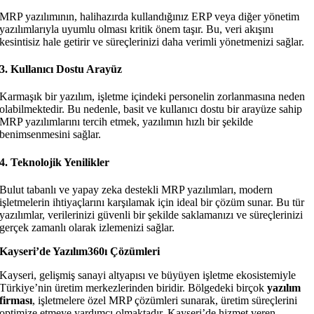
MRP yazılımının, halihazırda kullandığınız ERP veya diğer yönetim
yazılımlarıyla uyumlu olması kritik önem taşır. Bu, veri akışını
kesintisiz hale getirir ve süreçlerinizi daha verimli yönetmenizi sağlar.
3. Kullanıcı Dostu Arayüz
Karmaşık bir yazılım, işletme içindeki personelin zorlanmasına neden
olabilmektedir. Bu nedenle, basit ve kullanıcı dostu bir arayüze sahip
MRP yazılımlarını tercih etmek, yazılımın hızlı bir şekilde
benimsenmesini sağlar.
4. Teknolojik Yenilikler
Bulut tabanlı ve yapay zeka destekli MRP yazılımları, modern
işletmelerin ihtiyaçlarını karşılamak için ideal bir çözüm sunar. Bu tür
yazılımlar, verilerinizi güvenli bir şekilde saklamanızı ve süreçlerinizi
gerçek zamanlı olarak izlemenizi sağlar.
Kayseri’de Yazılım360ı Çözümleri
Kayseri, gelişmiş sanayi altyapısı ve büyüyen işletme ekosistemiyle
Türkiye’nin üretim merkezlerinden biridir. Bölgedeki birçok
yazılım
firması
, işletmelere özel MRP çözümleri sunarak, üretim süreçlerini
optimize etmeye yardımcı olmaktadır. Kayseri’de hizmet veren