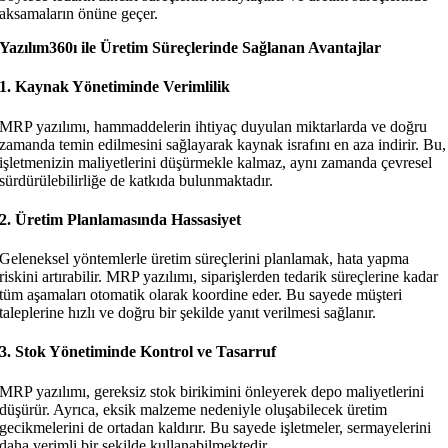
aksamaların önüne geçer.
Yazılım360ı ile Üretim Süreçlerinde Sağlanan Avantajlar
1. Kaynak Yönetiminde Verimlilik
MRP yazılımı, hammaddelerin ihtiyaç duyulan miktarlarda ve doğru
zamanda temin edilmesini sağlayarak kaynak israfını en aza indirir. Bu,
işletmenizin maliyetlerini düşürmekle kalmaz, aynı zamanda çevresel
sürdürülebilirliğe de katkıda bulunmaktadır.
2. Üretim Planlamasında Hassasiyet
Geleneksel yöntemlerle üretim süreçlerini planlamak, hata yapma
riskini artırabilir. MRP yazılımı, siparişlerden tedarik süreçlerine kadar
tüm aşamaları otomatik olarak koordine eder. Bu sayede müşteri
taleplerine hızlı ve doğru bir şekilde yanıt verilmesi sağlanır.
3. Stok Yönetiminde Kontrol ve Tasarruf
MRP yazılımı, gereksiz stok birikimini önleyerek depo maliyetlerini
düşürür. Ayrıca, eksik malzeme nedeniyle oluşabilecek üretim
gecikmelerini de ortadan kaldırır. Bu sayede işletmeler, sermayelerini
daha verimli bir şekilde kullanabilmektedir.