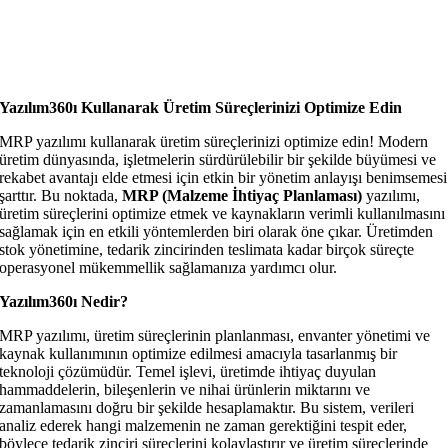
Yazılım360ı Kullanarak Üretim Süreçlerinizi Optimize Edin
MRP yazılımı kullanarak üretim süreçlerinizi optimize edin! Modern
üretim dünyasında, işletmelerin sürdürülebilir bir şekilde büyümesi ve
rekabet avantajı elde etmesi için etkin bir yönetim anlayışı benimsemesi
şarttır. Bu noktada,
MRP (Malzeme İhtiyaç Planlaması)
yazılımı,
üretim süreçlerini optimize etmek ve kaynakların verimli kullanılmasını
sağlamak için en etkili yöntemlerden biri olarak öne çıkar. Üretimden
stok yönetimine, tedarik zincirinden teslimata kadar birçok süreçte
operasyonel mükemmellik sağlamanıza yardımcı olur.
Yazılım360ı Nedir?
MRP yazılımı, üretim süreçlerinin planlanması, envanter yönetimi ve
kaynak kullanımının optimize edilmesi amacıyla tasarlanmış bir
teknoloji çözümüdür. Temel işlevi, üretimde ihtiyaç duyulan
hammaddelerin, bileşenlerin ve nihai ürünlerin miktarını ve
zamanlamasını doğru bir şekilde hesaplamaktır. Bu sistem, verileri
analiz ederek hangi malzemenin ne zaman gerektiğini tespit eder,
böylece tedarik zinciri süreçlerini kolaylaştırır ve üretim süreçlerinde