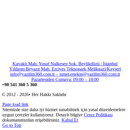
Kavaklı Mah. Yusuf Nalkesen Sok. Beylikdüzü / İstanbul
Yıldırım Beyazıt Mah. Erciyes Teknopark Melikgazi/Kayseri
info@yazilim360.com.tr – ismet.ertekin@yazilim360.com.tr
Pazartesiden Cumaya: 09:00 – 18:00
+90 541 360 5 360
© 2012 - 2026• Her Hakkı Saklıdır
Page load link
Sitemizde size daha iyi hizmet sunabilmek için yasal düzenlemelere
uygun çerezler kullanıyoruz. Detaylı bilgiye
Çerez Politikası
dokumanımızdan erişebilirsiniz.
Kabul Et
Go to Top