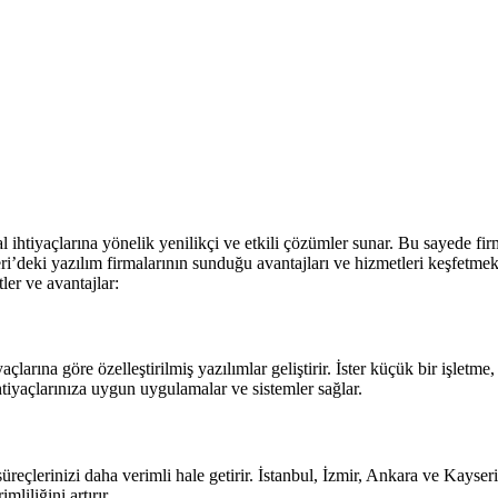
al ihtiyaçlarına yönelik yenilikçi ve etkili çözümler sunar. Bu sayede firm
i’deki yazılım firmalarının sunduğu avantajları ve hizmetleri keşfetmek,
ler ve avantajlar:
larına göre özelleştirilmiş yazılımlar geliştirir. İster küçük bir işletme, 
htiyaçlarınıza uygun uygulamalar ve sistemler sağlar.
 süreçlerinizi daha verimli hale getirir. İstanbul, İzmir, Ankara ve Kays
liliğini artırır.