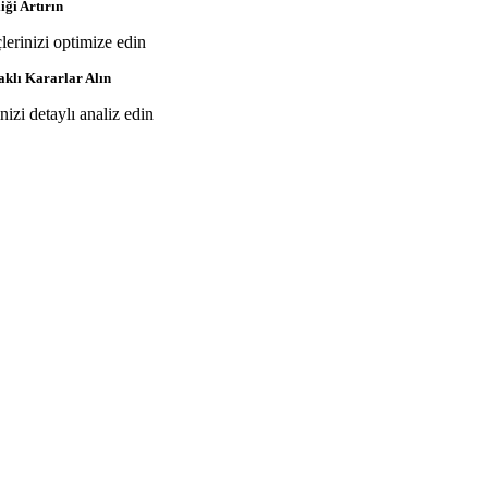
iği Artırın
çlerinizi optimize edin
aklı Kararlar Alın
inizi detaylı analiz edin