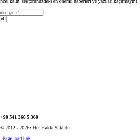
ncel kalın, sektörünüzdeki en önemli haberleri ve yazıları kaçırmayın!
 ol
+90 541 360 5 360
© 2012 - 2026• Her Hakkı Saklıdır
Page load link