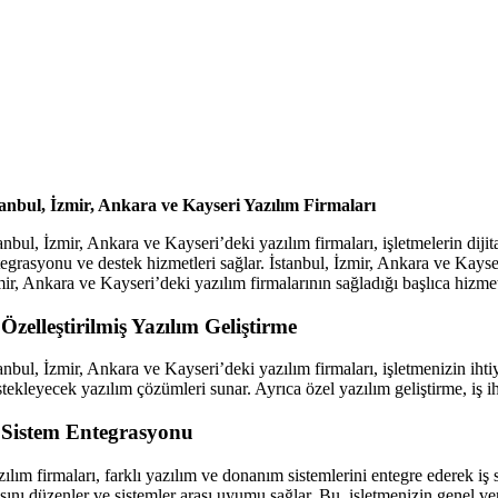
tanbul, İzmir, Ankara ve Kayseri Yazılım Firmaları
anbul, İzmir, Ankara ve Kayseri’deki yazılım firmaları, işletmelerin dijit
egrasyonu ve destek hizmetleri sağlar. İstanbul, İzmir, Ankara ve Kayser
ir, Ankara ve Kayseri’deki yazılım firmalarının sağladığı başlıca hizmet
 Özelleştirilmiş Yazılım Geliştirme
anbul, İzmir, Ankara ve Kayseri’deki yazılım firmaları, işletmenizin ihtiyaç
stekleyecek yazılım çözümleri sunar. Ayrıca özel yazılım geliştirme, iş i
 Sistem Entegrasyonu
ılım firmaları, farklı yazılım ve donanım sistemlerini entegre ederek iş
şını düzenler ve sistemler arası uyumu sağlar. Bu, işletmenizin genel verim