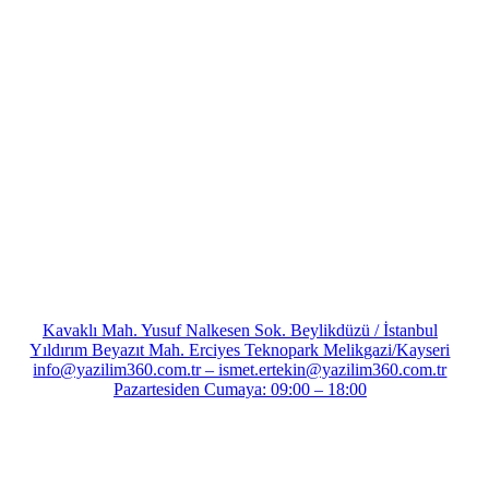
Kavaklı Mah. Yusuf Nalkesen Sok. Beylikdüzü / İstanbul
Yıldırım Beyazıt Mah. Erciyes Teknopark Melikgazi/Kayseri
info@yazilim360.com.tr – ismet.ertekin@yazilim360.com.tr
Pazartesiden Cumaya: 09:00 – 18:00