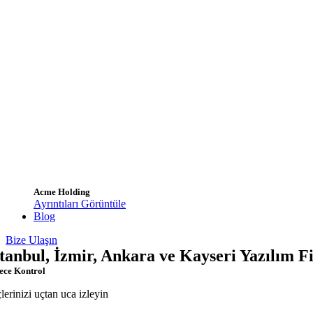
Acme Holding
Ayrıntıları Görüntüle
Blog
Bize Ulaşın
stanbul, İzmir, Ankara ve Kayseri Yazılım F
ece Kontrol
çlerinizi uçtan uca izleyin