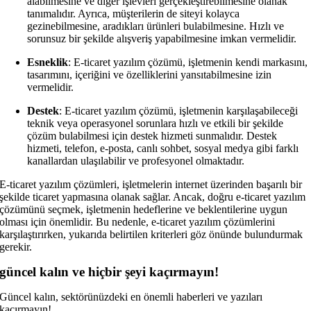
alabilmesine ve diğer işlevleri gerçekleştirebilmesine olanak
tanımalıdır. Ayrıca, müşterilerin de siteyi kolayca
gezinebilmesine, aradıkları ürünleri bulabilmesine. Hızlı ve
sorunsuz bir şekilde alışveriş yapabilmesine imkan vermelidir.
Esneklik
: E-ticaret yazılım çözümü, işletmenin kendi markasını,
tasarımını, içeriğini ve özelliklerini yansıtabilmesine izin
vermelidir.
Destek
: E-ticaret yazılım çözümü, işletmenin karşılaşabileceği
teknik veya operasyonel sorunlara hızlı ve etkili bir şekilde
çözüm bulabilmesi için destek hizmeti sunmalıdır. Destek
hizmeti, telefon, e-posta, canlı sohbet, sosyal medya gibi farklı
kanallardan ulaşılabilir ve profesyonel olmaktadır.
E-ticaret yazılım çözümleri, işletmelerin internet üzerinden başarılı bir
şekilde ticaret yapmasına olanak sağlar. Ancak, doğru e-ticaret yazılım
çözümünü seçmek, işletmenin hedeflerine ve beklentilerine uygun
olması için önemlidir. Bu nedenle, e-ticaret yazılım çözümlerini
karşılaştırırken, yukarıda belirtilen kriterleri göz önünde bulundurmak
gerekir.
güncel kalın ve hiçbir şeyi kaçırmayın!
Güncel kalın, sektörünüzdeki en önemli haberleri ve yazıları
kaçırmayın!