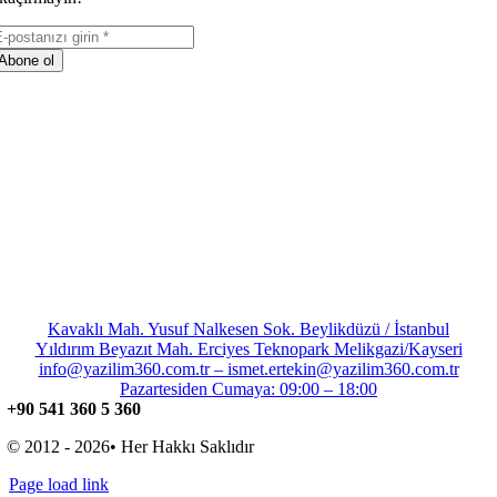
Abone ol
Kavaklı Mah. Yusuf Nalkesen Sok. Beylikdüzü / İstanbul
Yıldırım Beyazıt Mah. Erciyes Teknopark Melikgazi/Kayseri
info@yazilim360.com.tr – ismet.ertekin@yazilim360.com.tr
Pazartesiden Cumaya: 09:00 – 18:00
+90 541 360 5 360
© 2012 - 2026• Her Hakkı Saklıdır
Page load link