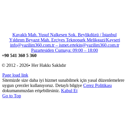
Kavaklı Mah. Yusuf Nalkesen Sok. Beylikdüzü / İstanbul
Yıldırım Beyazıt Mah. Erciyes Teknopark Melikgazi/Kayseri
info@yazilim360.com.tr – ismet.ertekin@yazilim360.com.tr
Pazartesiden Cumaya: 09:00 – 18:00
+90 541 360 5 360
© 2012 - 2026• Her Hakkı Saklıdır
Page load link
Sitemizde size daha iyi hizmet sunabilmek için yasal düzenlemelere
uygun çerezler kullanıyoruz. Detaylı bilgiye
Çerez Politikası
dokumanımızdan erişebilirsiniz.
Kabul Et
Go to Top