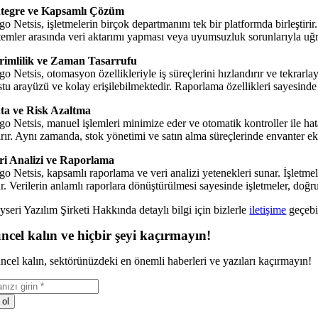
tegre ve Kapsamlı Çözüm
o Netsis, işletmelerin birçok departmanını tek bir platformda birleştirir.
stemler arasında veri aktarımı yapması veya uyumsuzluk sorunlarıyla u
rimlilik ve Zaman Tasarrufu
o Netsis, otomasyon özellikleriyle iş süreçlerini hızlandırır ve tekrarlay
tu arayüzü ve kolay erişilebilmektedir. Raporlama özellikleri sayesinde ku
ta ve Risk Azaltma
go Netsis, manuel işlemleri minimize eder ve otomatik kontroller ile hat
ırır. Aynı zamanda, stok yönetimi ve satın alma süreçlerinde envanter eksi
ri Analizi ve Raporlama
go Netsis, kapsamlı raporlama ve veri analizi yetenekleri sunar. İşletmel
r. Verilerin anlamlı raporlara dönüştürülmesi sayesinde işletmeler, doğru 
seri Yazılım Şirketi Hakkında detaylı bilgi için bizlerle
iletişime
geçebil
ncel kalın ve hiçbir şeyi kaçırmayın!
ncel kalın, sektörünüzdeki en önemli haberleri ve yazıları kaçırmayın!
 ol