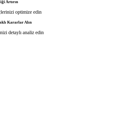
iği Artırın
çlerinizi optimize edin
aklı Kararlar Alın
inizi detaylı analiz edin