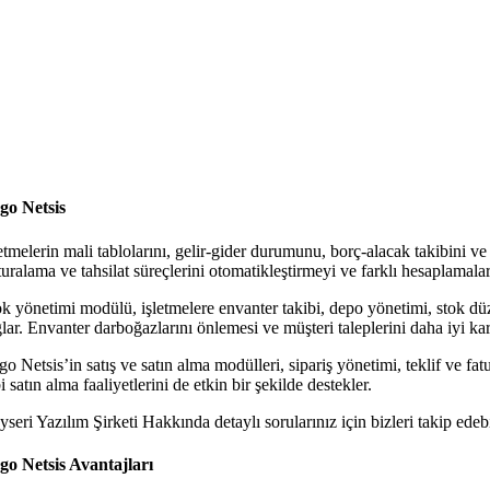
go Netsis
letmelerin mali tablolarını, gelir-gider durumunu, borç-alacak takibini
uralama ve tahsilat süreçlerini otomatikleştirmeyi ve farklı hesaplamalar
ok yönetimi modülü, işletmelere envanter takibi, depo yönetimi, stok düz
lar. Envanter darboğazlarını önlemesi ve müşteri taleplerini daha iyi kar
o Netsis’in satış ve satın alma modülleri, sipariş yönetimi, teklif ve fat
i satın alma faaliyetlerini de etkin bir şekilde destekler.
seri Yazılım Şirketi Hakkında detaylı sorularınız için bizleri takip edebi
go Netsis Avantajları