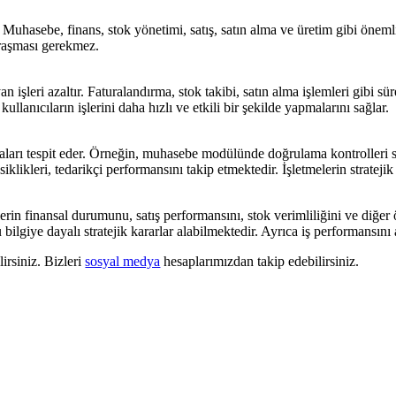
 Muhasebe, finans, stok yönetimi, satış, satın alma ve üretim gibi önemli 
ğraşması gerekmez.
an işleri azaltır. Faturalandırma, stok takibi, satın alma işlemleri gibi 
llanıcıların işlerini daha hızlı ve etkili bir şekilde yapmalarını sağlar.
aları tespit eder. Örneğin, muhasebe modülünde doğrulama kontrolleri say
klikleri, tedarikçi performansını takip etmektedir. İşletmelerin stratejik
erin finansal durumunu, satış performansını, stok verimliliğini ve diğer
bilgiye dayalı stratejik kararlar alabilmektedir. Ayrıca iş performansını 
irsiniz. Bizleri
sosyal medya
hesaplarımızdan takip edebilirsiniz.