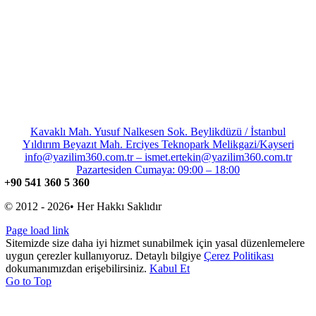
Kavaklı Mah. Yusuf Nalkesen Sok. Beylikdüzü / İstanbul
Yıldırım Beyazıt Mah. Erciyes Teknopark Melikgazi/Kayseri
info@yazilim360.com.tr – ismet.ertekin@yazilim360.com.tr
Pazartesiden Cumaya: 09:00 – 18:00
+90 541 360 5 360
© 2012 - 2026• Her Hakkı Saklıdır
Page load link
Sitemizde size daha iyi hizmet sunabilmek için yasal düzenlemelere
uygun çerezler kullanıyoruz. Detaylı bilgiye
Çerez Politikası
dokumanımızdan erişebilirsiniz.
Kabul Et
Go to Top