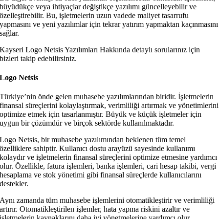
büyüdükçe veya ihtiyaçlar değiştikçe yazılımı güncelleyebilir ve
özelleştirebilir. Bu, işletmelerin uzun vadede maliyet tasarrufu
yapmasını ve yeni yazılımlar için tekrar yatırım yapmaktan kaçınmasını
sağlar.
Kayseri Logo Netsis Yazılımları Hakkında detaylı sorularınız için
bizleri takip edebilirsiniz.
Logo Netsis
Türkiye’nin önde gelen muhasebe yazılımlarından biridir. İşletmelerin
finansal süreçlerini kolaylaştırmak, verimliliği artırmak ve yönetimlerini
optimize etmek için tasarlanmıştır. Büyük ve küçük işletmeler için
uygun bir çözümdür ve birçok sektörde kullanılmaktadır.
Logo Netsis, bir muhasebe yazılımından beklenen tüm temel
özelliklere sahiptir. Kullanıcı dostu arayüzü sayesinde kullanımı
kolaydır ve işletmelerin finansal süreçlerini optimize etmesine yardımcı
olur. Özellikle, fatura işlemleri, banka işlemleri, cari hesap takibi, vergi
hesaplama ve stok yönetimi gibi finansal süreçlerde kullanıcılarını
destekler.
Aynı zamanda tüm muhasebe işlemlerini otomatikleştirir ve verimliliği
artırır. Otomatikleştirilen işlemler, hata yapma riskini azaltır ve
işletmelerin kaynaklarını daha iyi yönetmelerine yardımcı olur.