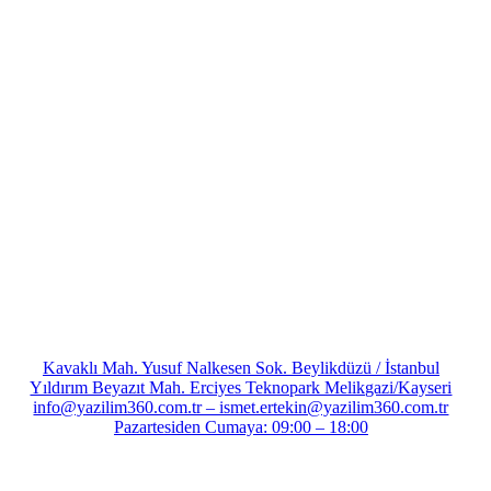
Kavaklı Mah. Yusuf Nalkesen Sok. Beylikdüzü / İstanbul
Yıldırım Beyazıt Mah. Erciyes Teknopark Melikgazi/Kayseri
info@yazilim360.com.tr – ismet.ertekin@yazilim360.com.tr
Pazartesiden Cumaya: 09:00 – 18:00