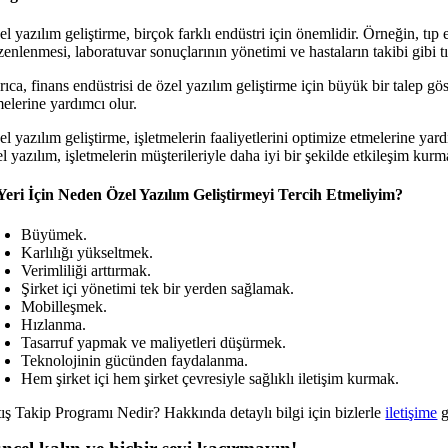
l yazılım geliştirme, birçok farklı endüstri için önemlidir. Örneğin, tıp e
zenlenmesi, laboratuvar sonuçlarının yönetimi ve hastaların takibi gibi t
ıca, finans endüstrisi de özel yazılım geliştirme için büyük bir talep gös
melerine yardımcı olur.
l yazılım geliştirme, işletmelerin faaliyetlerini optimize etmelerine yardı
l yazılım, işletmelerin müşterileriyle daha iyi bir şekilde etkileşim kur
 Yeri İçin Neden Özel Yazılım Geliştirmeyi Tercih Etmeliyim?
Büyümek.
Karlılığı yükseltmek.
Verimliliği arttırmak.
Şirket içi yönetimi tek bir yerden sağlamak.
Mobilleşmek.
Hızlanma.
Tasarruf yapmak ve maliyetleri düşürmek.
Teknolojinin gücünden faydalanma.
Hem şirket içi hem şirket çevresiyle sağlıklı iletişim kurmak.
tış Takip Programı Nedir? Hakkında detaylı bilgi için bizlerle
iletişime
g