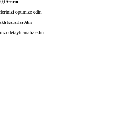
iği Artırın
çlerinizi optimize edin
aklı Kararlar Alın
inizi detaylı analiz edin