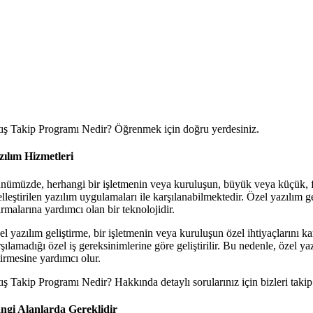
tış Takip Programı Nedir? Öğrenmek için doğru yerdesiniz.
zılım Hizmetleri
nümüzde, herhangi bir işletmenin veya kuruluşun, büyük veya küçük, faali
lleştirilen yazılım uygulamaları ile karşılanabilmektedir. Özel yazılım ge
ırmalarına yardımcı olan bir teknolojidir.
l yazılım geliştirme, bir işletmenin veya kuruluşun özel ihtiyaçlarını ka
şılamadığı özel iş gereksinimlerine göre geliştirilir. Bu nedenle, özel yaz
tirmesine yardımcı olur.
ış Takip Programı Nedir? Hakkında detaylı sorularınız için bizleri takip 
ngi Alanlarda Gereklidir