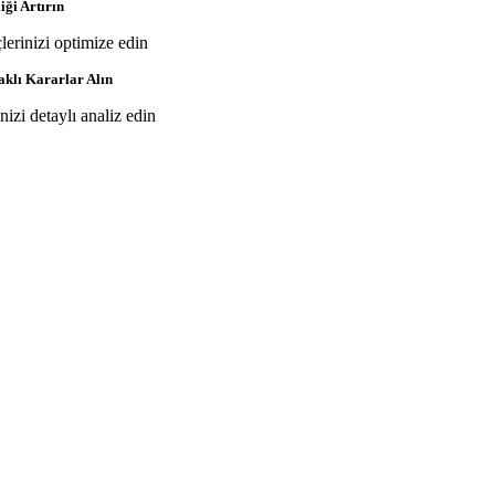
iği Artırın
çlerinizi optimize edin
aklı Kararlar Alın
inizi detaylı analiz edin