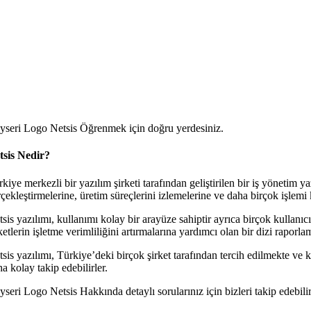
yseri Logo Netsis Öğrenmek için doğru yerdesiniz.
tsis Nedir?
kiye merkezli bir yazılım şirketi tarafından geliştirilen bir iş yönetim y
rçekleştirmelerine, üretim süreçlerini izlemelerine ve daha birçok işlem
sis yazılımı, kullanımı kolay bir arayüze sahiptir ayrıca birçok kullanıcın
ketlerin işletme verimliliğini artırmalarına yardımcı olan bir dizi raporla
sis yazılımı, Türkiye’deki birçok şirket tarafından tercih edilmekte ve ku
a kolay takip edebilirler.
seri Logo Netsis Hakkında detaylı sorularınız için bizleri takip edebilir