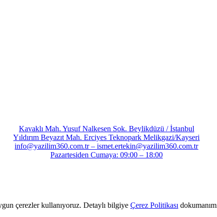
Kavaklı Mah. Yusuf Nalkesen Sok. Beylikdüzü / İstanbul
Yıldırım Beyazıt Mah. Erciyes Teknopark Melikgazi/Kayseri
info@yazilim360.com.tr – ismet.ertekin@yazilim360.com.tr
Pazartesiden Cumaya: 09:00 – 18:00
ygun çerezler kullanıyoruz. Detaylı bilgiye
Çerez Politikası
dokumanımız