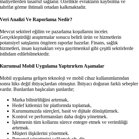
maliyetlerden tasarruf sağlanır. Özellikle evrakların kaybolma ve
tahrifat görme ihtimali ortadan kalkmaktadır.
Veri Analizi Ve Raporlama Nedir?
Mevcut sektörel eğilim ve pazarlama koşullarını inceler.
Gerçekleştirdiği araştırmalar sonucu belirli ürün ve hizmetlerin
potansiyel satışlarını öngören raporlar hazırlar. Finans, sağlık
hizmetleri, insan kaynakları veya gayrimenkul gibi çeşitli sektörlerde
istihdam edilebilmektedir.
Kurumsal Mobil Uygulama Yaptırırken Aşamalar
Mobil uygulama gelişen teknoloji ve mobil cihaz kullanımlarından
sonra lüks değil ihtiyaçlardan olmuştur. İhtiyacı doğuran farklı sebepler
vardır. Bunlardan başlıcaları şunlardır;
Marka bilinirliliğini artırmak,
Hedef kitlemizi bir platformda toplamak,
Kurumumuzda süreçleri, basit ve dijitale dönüştürmek.
Kontrol ve performansları daha doğru yönetmek.
İşletmenin tüm kollarını sürece entegre etmek ve verimliliği
artırmak.
Müşteri ilişkilerini yönetmek.
Personel yönetimini sağlamak vb. dir.