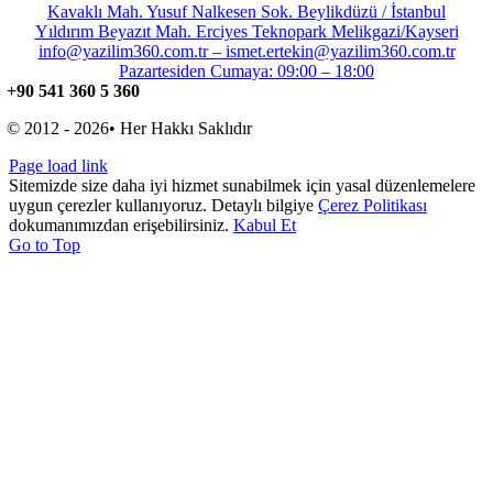
Kavaklı Mah. Yusuf Nalkesen Sok. Beylikdüzü / İstanbul
Yıldırım Beyazıt Mah. Erciyes Teknopark Melikgazi/Kayseri
info@yazilim360.com.tr – ismet.ertekin@yazilim360.com.tr
Pazartesiden Cumaya: 09:00 – 18:00
+90 541 360 5 360
© 2012 - 2026• Her Hakkı Saklıdır
Page load link
Sitemizde size daha iyi hizmet sunabilmek için yasal düzenlemelere
uygun çerezler kullanıyoruz. Detaylı bilgiye
Çerez Politikası
dokumanımızdan erişebilirsiniz.
Kabul Et
Go to Top