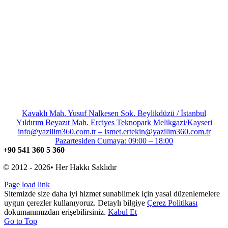
Kavaklı Mah. Yusuf Nalkesen Sok. Beylikdüzü / İstanbul
Yıldırım Beyazıt Mah. Erciyes Teknopark Melikgazi/Kayseri
info@yazilim360.com.tr – ismet.ertekin@yazilim360.com.tr
Pazartesiden Cumaya: 09:00 – 18:00
+90 541 360 5 360
© 2012 - 2026• Her Hakkı Saklıdır
Page load link
Sitemizde size daha iyi hizmet sunabilmek için yasal düzenlemelere
uygun çerezler kullanıyoruz. Detaylı bilgiye
Çerez Politikası
dokumanımızdan erişebilirsiniz.
Kabul Et
Go to Top