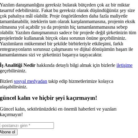
Yazılım danışmanlığını gereksiz bularak bütçeden çok az bir miktar
tasarruf edebilirsiniz. Fakat bu gereksiz olarak düşündüğünüz şey size
çok pahalıya mâl olabilir. Proje öngörülenden daha fazla maliyetle
tamamlanabilir, isteklerin tam olarak karşılanmamasına, projenin eksik
olmasına yol açabilir ya da projenin hiç tamamlanmamasına sebep
olabilir. Yazılım danışmanınızı sadece bir projede değil şirketinizin tüm
projelerinde kullanarak birçok olası sorunun önüne geçebilirsiniz.
Yazılımların mükemmel bir şekilde birbirleriyle etkileşimi, farklı
entegrasyonların sorunsuz çalışmasını ve dijital dönüşümün başarı ile
tamamlanması sizi ve şirketinizi başarıya taşıyacaktır.
İş Analitiği Nedir
hakkında detaylı bilgi almak için bizlerle
iletişime
geçebilirsiniz.
Bizleri
sosyal medyadan
takip edip hizmetlerimize kolayca
ulaşabilirsiniz.
güncel kalın ve hiçbir şeyi kaçırmayın!
Güncel kalın, sektörünüzdeki en önemli haberleri ve yazıları
kaçırmayın!
Abone ol