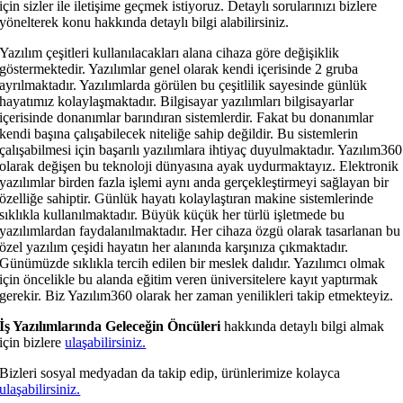
için sizler ile iletişime geçmek istiyoruz. Detaylı sorularınızı bizlere
yönelterek konu hakkında detaylı bilgi alabilirsiniz.
Yazılım çeşitleri kullanılacakları alana cihaza göre değişiklik
göstermektedir. Yazılımlar genel olarak kendi içerisinde 2 gruba
ayrılmaktadır. Yazılımlarda görülen bu çeşitlilik sayesinde günlük
hayatımız kolaylaşmaktadır. Bilgisayar yazılımları bilgisayarlar
içerisinde donanımlar barındıran sistemlerdir. Fakat bu donanımlar
kendi başına çalışabilecek niteliğe sahip değildir. Bu sistemlerin
çalışabilmesi için başarılı yazılımlara ihtiyaç duyulmaktadır. Yazılım360
olarak değişen bu teknoloji dünyasına ayak uydurmaktayız. Elektronik
yazılımlar birden fazla işlemi aynı anda gerçekleştirmeyi sağlayan bir
özelliğe sahiptir. Günlük hayatı kolaylaştıran makine sistemlerinde
sıklıkla kullanılmaktadır. Büyük küçük her türlü işletmede bu
yazılımlardan faydalanılmaktadır. Her cihaza özgü olarak tasarlanan bu
özel yazılım çeşidi hayatın her alanında karşınıza çıkmaktadır.
Günümüzde sıklıkla tercih edilen bir meslek dalıdır. Yazılımcı olmak
için öncelikle bu alanda eğitim veren üniversitelere kayıt yaptırmak
gerekir. Biz Yazılım360 olarak her zaman yenilikleri takip etmekteyiz.
İş Yazılımlarında Geleceğin Öncüleri
hakkında detaylı bilgi almak
için bizlere
ulaşabilirsiniz.
Bizleri sosyal medyadan da takip edip, ürünlerimize kolayca
ulaşabilirsiniz.