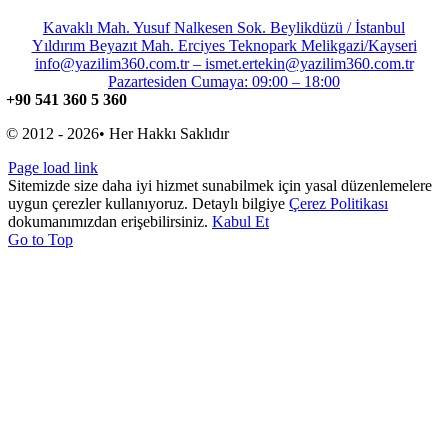
Kavaklı Mah. Yusuf Nalkesen Sok. Beylikdüzü / İstanbul
Yıldırım Beyazıt Mah. Erciyes Teknopark Melikgazi/Kayseri
info@yazilim360.com.tr – ismet.ertekin@yazilim360.com.tr
Pazartesiden Cumaya: 09:00 – 18:00
+90 541 360 5 360
© 2012 - 2026• Her Hakkı Saklıdır
Page load link
Sitemizde size daha iyi hizmet sunabilmek için yasal düzenlemelere
uygun çerezler kullanıyoruz. Detaylı bilgiye
Çerez Politikası
dokumanımızdan erişebilirsiniz.
Kabul Et
Go to Top