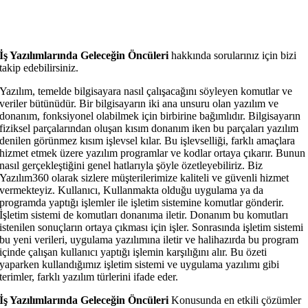
İş Yazılımlarında Geleceğin Öncüleri
hakkında sorularınız için bizi
takip edebilirsiniz.
Yazılım, temelde bilgisayara nasıl çalışacağını söyleyen komutlar ve
veriler bütünüdür. Bir bilgisayarın iki ana unsuru olan yazılım ve
donanım, fonksiyonel olabilmek için birbirine bağımlıdır. Bilgisayarın
fiziksel parçalarından oluşan kısım donanım iken bu parçaları yazılım
denilen görünmez kısım işlevsel kılar. Bu işlevselliği, farklı amaçlara
hizmet etmek üzere yazılım programlar ve kodlar ortaya çıkarır. Bunun
nasıl gerçekleştiğini genel hatlarıyla şöyle özetleyebiliriz. Biz
Yazılım360 olarak sizlere müşterilerimize kaliteli ve güvenli hizmet
vermekteyiz. Kullanıcı, Kullanmakta olduğu uygulama ya da
programda yaptığı işlemler ile işletim sistemine komutlar gönderir.
İşletim sistemi de komutları donanıma iletir. Donanım bu komutları
istenilen sonuçların ortaya çıkması için işler. Sonrasında işletim sistemi
bu yeni verileri, uygulama yazılımına iletir ve halihazırda bu program
içinde çalışan kullanıcı yaptığı işlemin karşılığını alır. Bu özeti
yaparken kullandığımız işletim sistemi ve uygulama yazılımı gibi
terimler, farklı yazılım türlerini ifade eder.
İş Yazılımlarında Geleceğin Öncüleri
Konusunda en etkili çözümler