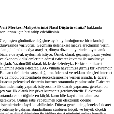
Veri Merkezi Maliyetlerinizi Nasıl Düşürürsünüz?
hakkında
sorularınız için bizi takip edebilirsiniz.
Geçmişten günümüze değişime ayak uydurduğumuz bir teknoloji
dünyasında yaşıyoruz. Geçmişin geleneksel medya araçlarının yerini
alan günümüz medya araçları, dünya düzenini yerinden oynatarak
bizlere de ayak uydurmak istiyor. Örnek olarak geçmişin pazar yerleri
ve ekonomik düzlemlerinin adresi e-ticaret kavramı ile sarsılmaya
başladı. Yazılım360 olarak bizlerde sizlerleyiz. Elektronik ticaret
anlamına gelen e-ticaret, 1995 yılında hayatımıza girmiş bir kavramdır.
E-ticaret ürünlerin satışı, dağıtımı, ödemesi ve reklam süreçleri internet
ya da mobil platformlarda gerçekleşmesine verilen isimdir. E-ticaret
kısacası geleneksel ticaretin internet ortamında yapılmasıdır. E-ticaret
üzerinden satış yapmak istiyorsanız ilk olarak yapmanız gereken bir
şey var. İlk olarak bir şirket kurmanız gerekmektedir. Elektronik
ortamda elde ettiğiniz en küçük karın bile kayıt altına alınması
gerekiyor. Online satış yapabilmek için elektronik ödeme
sistemlerinden faydalanabilirsiniz. Dünya genelinde geleneksel ticaret
yöntemiyle çalışma standartlarını sürdüren küçük ve büyük ölçekli
şirketler, dijital dönüşüm ile birlikte ticari yönlerini online kanallara