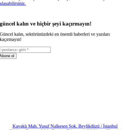
ulaşabilirsiniz.
güncel kalın ve hiçbir şeyi kaçırmayın!
Güncel kalın, sektörünüzdeki en önemli haberleri ve yazıları
kaçırmayın!
Abone ol
Kavaklı Mah. Yusuf Nalkesen Sok. Beylikdüzü / İstanbul