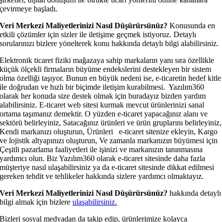
çevirmeye başladı.
Veri Merkezi Maliyetlerinizi Nasıl Düşürürsünüz?
Konusunda en
etkili çözümler için sizler ile iletişime geçmek istiyoruz. Detaylı
sorularınızı bizlere yönelterek konu hakkında detaylı bilgi alabilirsiniz.
Elektronik ticaret fiziki mağazaya sahip markaların yanı sıra özellikle
küçük ölçekli firmaların büyüme endekslerini destekleyen bir sistem
olma özelliği taşıyor. Bunun en büyük nedeni ise, e-ticaretin hedef kitle
ile doğrudan ve hızlı bir biçimde iletişim kurabilmesi. Yazılım360
olarak her konuda size destek olmak için buradayız bizden yardım
alabilirsiniz. E-ticaret web sitesi kurmak mevcut ürünlerinizi sanal
ortama taşımanız demektir. O yüzden e-ticaret yapacağınız alanı ve
sektörü belirleyiniz, Satacağınız ürünleri ve ürün gruplarını belirleyiniz,
Kendi markanızı oluşturun, Ürünleri e-ticaret sitenize ekleyin, Kargo
ve lojistik altyapınızı oluşturun, Ve zamanla markanızın büyümesi için
Çeşitli pazarlama faaliyetleri ile işinizi ve markanızın tanınmasına
yardımcı olun. Biz Yazılım360 olarak e-ticaret sitesinde daha fazla
müşteriye nasıl ulaşabilirsiniz ya da e-ticaret sitesinde dikkat edilmesi
gereken tehdit ve tehlikeler hakkında sizlere yardımcı olmaktayız.
Veri Merkezi Maliyetlerinizi Nasıl Düşürürsünüz?
hakkında detaylı
bilgi almak için bizlere
ulaşabilirsiniz.
Bizleri sosyal medyadan da takip edip, ürünlerimize kolayca