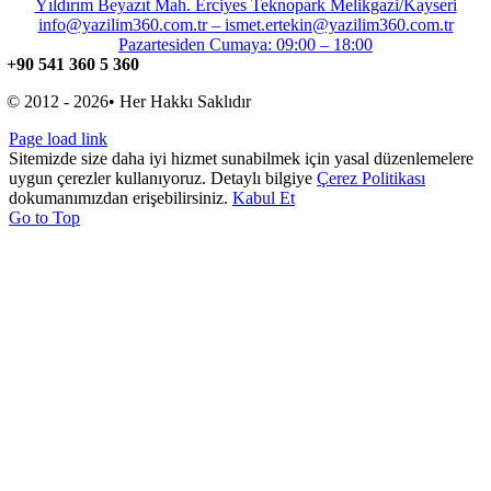
Yıldırım Beyazıt Mah. Erciyes Teknopark Melikgazi/Kayseri
info@yazilim360.com.tr – ismet.ertekin@yazilim360.com.tr
Pazartesiden Cumaya: 09:00 – 18:00
+90 541 360 5 360
© 2012 - 2026• Her Hakkı Saklıdır
Page load link
Sitemizde size daha iyi hizmet sunabilmek için yasal düzenlemelere
uygun çerezler kullanıyoruz. Detaylı bilgiye
Çerez Politikası
dokumanımızdan erişebilirsiniz.
Kabul Et
Go to Top