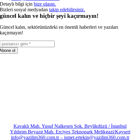
Detaylı bilgi için
bize ulaşın.
Bizleri sosyal medyadan
takip edebilirsiniz.
güncel kalın ve hiçbir şeyi kaçırmayın!
Güncel kalın, sektörünüzdeki en önemli haberleri ve yazıları
kaçırmayın!
Abone ol
Kavaklı Mah. Yusuf Nalkesen Sok. Beylikdüzü / İstanbul
Yıldırım Beyazıt Mah. Erciyes Teknopark Melikgazi/Kayseri
info@yazilim360.com.tr – ismet.ertekin@yazilim360.com.tr