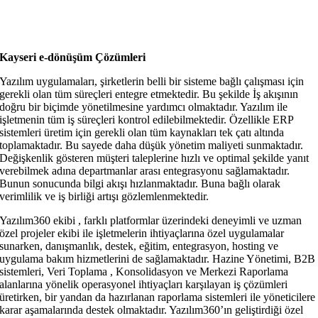
Kayseri e-dönüşüm Çözümleri
Yazılım uygulamaları, şirketlerin belli bir sisteme bağlı çalışması için
gerekli olan tüm süreçleri entegre etmektedir. Bu şekilde İş akışının
doğru bir biçimde yönetilmesine yardımcı olmaktadır. Yazılım ile
işletmenin tüm iş süreçleri kontrol edilebilmektedir. Özellikle ERP
sistemleri üretim için gerekli olan tüm kaynakları tek çatı altında
toplamaktadır. Bu sayede daha düşük yönetim maliyeti sunmaktadır.
Değişkenlik gösteren müşteri taleplerine hızlı ve optimal şekilde yanıt
verebilmek adına departmanlar arası entegrasyonu sağlamaktadır.
Bunun sonucunda bilgi akışı hızlanmaktadır. Buna bağlı olarak
verimlilik ve iş birliği artışı gözlemlenmektedir.
Yazılım360 ekibi , farklı platformlar üzerindeki deneyimli ve uzman
özel projeler ekibi ile işletmelerin ihtiyaçlarına özel uygulamalar
sunarken, danışmanlık, destek, eğitim, entegrasyon, hosting ve
uygulama bakım hizmetlerini de sağlamaktadır. Hazine Yönetimi, B2B
sistemleri, Veri Toplama , Konsolidasyon ve Merkezi Raporlama
alanlarına yönelik operasyonel ihtiyaçları karşılayan iş çözümleri
üretirken, bir yandan da hazırlanan raporlama sistemleri ile yöneticilere
karar aşamalarında destek olmaktadır. Yazılım360’ın geliştirdiği özel