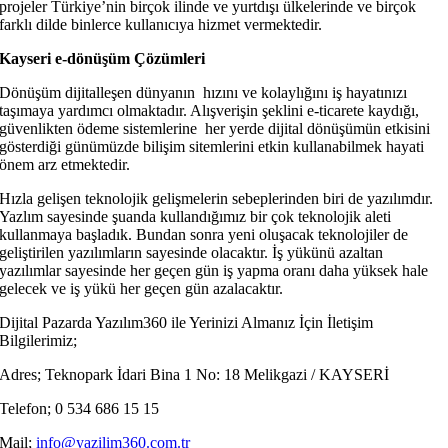
projeler Türkiye’nin birçok ilinde ve yurtdışı ülkelerinde ve birçok
farklı dilde binlerce kullanıcıya hizmet vermektedir.
Kayseri e-dönüşüm Çözümleri
Dönüşüm dijitalleşen dünyanın hızını ve kolaylığını iş hayatınızı
taşımaya yardımcı olmaktadır. Alışverişin şeklini e-ticarete kaydığı,
güvenlikten ödeme sistemlerine her yerde dijital dönüşümün etkisini
gösterdiği günümüzde bilişim sitemlerini etkin kullanabilmek hayati
önem arz etmektedir.
Hızla gelişen teknolojik gelişmelerin sebeplerinden biri de yazılımdır.
Yazlım sayesinde şuanda kullandığımız bir çok teknolojik aleti
kullanmaya başladık. Bundan sonra yeni oluşacak teknolojiler de
geliştirilen yazılımların sayesinde olacaktır. İş yükünü azaltan
yazılımlar sayesinde her geçen gün iş yapma oranı daha yüksek hale
gelecek ve iş yükü her geçen gün azalacaktır.
Dijital Pazarda Yazılım360 ile Yerinizi Almanız İçin İletişim
Bilgilerimiz;
Adres;
Teknopark İdari Bina 1 No: 18 Melikgazi / KAYSERİ
Telefon; 0 534 686 15 15
Mail;
info@yazilim360.com.tr